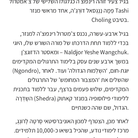
בגיל צעיר זוהה רינפוצ׳ה כגלגולו השלישי של צ’אמטרול
פֵּמָה נַנְגְסאל דוֹרְגֵ’ה, אחד מראשי מנזר Tashi
Choling בטיבט.
בגיל ארבע-עשרה, נכנס צ’מטרול רינפוצ’ה למנזר,
בכדי ללמוד תחת הדרכתו של מורה השורש שלו, היוגי
ומאסטר הדזוגצ’ן – Naldjor Yeshe Wangchuk.
במשך ארבע שנים עסק בלימוד התרגולים המקדימים
(Ngondro), יוגת-חום, ‘השְלֵמוּת הגדולה’ ועוד. לאחר
שהשלים את ‘המצבור המחומש’ של התרגולים
המקדימים, שלוש פעמים ברצף, עבר ללמוד בתכנית
השֶדְרָה (Shedra) ללימודי פילוסופיה במנזר קאתוק
הגדול, שם שהה כשנתיים.
לאחר מכן, הצטרף למכון האוניברסיטאי סֶרטָה לָרוֹנְגְ,
מרכז לימודי נודע, שהכיל בשיאו כ-10,000 תלמידים.