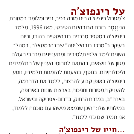
על רינפוצ׳ה
צ׳מטרול רינפוצ׳ה הינו מורה בכיר, נזיר ומלומד במסורת
הנִינְגְמָה בזרם הבודהיזם הטיבטי. מאז 1996, מלמד
רינפוצ’ה במספר מרכזים בודהיסטיים בהודו, וכיום
בעיקר ב”מרכז בודהיצ’יטה” שבדהרמסאלה. במהלך
השנים לימד אלפי תלמידים ומתעניינים מרחבי העולם
מגוון של נושאים, בהתאם לתחומי העניין של התלמידים
וליכולותיהם. בנוסף, בהיענות להזמנות תלמידיו, נוסע
רינפוצ’ה באופן קבוע להרצות, ללמד את הדהרמה,
להעניק תמסורות וחניכות בארצות שונות באירופה,
בארה”ב, במזרח הרחוק, בדרום-אפריקה ובישראל.
במילותיו שלו: “היכן שנמצא מישהו עם מוכנות ללמוד,
אני תמיד שם כדי ללמד”.
חייו של רינפוצ׳ה...