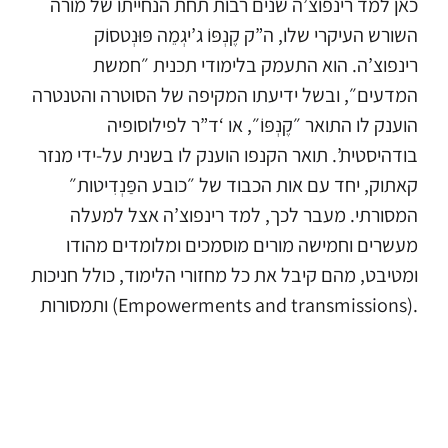
כאן למד רינפוצ’ה שנים רבות תחת הנחייתו של מורה
השורש העיקרי שלו, ה”ק קֶנְפּוֹ ג’יגְמֵה פּוּנְטסוֹק
רינפוצ’ה. הוא התעמק בלימודי תכנית ״חמשת
המדעים״, ובשל ידיעתו המקיפה של הסוטרה והטנטרה
הוענק לו התואר ״קֶנְפּוֹ״, או ‘ד”ר לפילוסופיה
בודהיסטית’. תואר הקנפו הוענק לו בשנית על-ידי מנזר
קאתוק, יחד עם אות הכבוד של ״כובע הפַּנְדִיטות״
המסורתי. מעבר לכך, למד רינפוצ’ה אצל למעלה
מעשרים וחמישה מורים מוסמכים ומלומדים מהודו
ומטיבט, מהם קיבל את כל מחזורי הלימוד, כולל חניכות
ותמסורות (Empowerments and transmissions).
עם סיום לימודיו, פתח שֶדְרָה ללימודי-בסיס של
פילוסופיה בודהיסטית במנזרו, מארדוֹ טאשי צ’ולינג,
ובמשך שנים רבות לימד שם נזירים.