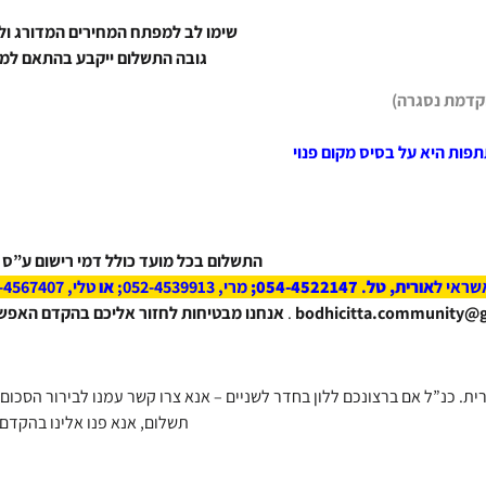
שימו לב למפתח המחירים המדורג ול
גובה התשלום ייקבע בהתאם למו
התשלום בכל מועד כולל דמי רישום ע”ס 100 ₪ שלא יוחזרו גם במקרה של ביטול השתתפותכם.
שראי ל
אורית, טל
.
054-4522147;
מרי, 052-4539913;
או
טלי, 054-4567407
.
אנחנו מבטיחות לחזור אליכם בהקדם האפשרי,
ת. כנ”ל אם ברצונכם ללון בחדר לשניים – אנא צרו קשר עמנו לבירור הסכום
תשלום, אנא פנו אלינו בהקדם