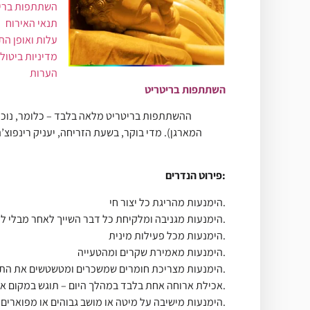
השתתפות ברי
תנאי האירוח
עלות ואופן הת
מדיניות ביטול
הערות
השתתפות בריטריט
ההשתתפות בריטריט מלאה בלבד – כלומר, נוכחו
פירוט הנדרים:
הימנעות מהריגת כל יצור חי.
הימנעות מגניבה ומלקיחת כל דבר השייך לאחר מבלי לקבל את רשותו.
הימנעות מכל פעילות מינית.
הימנעות מאמירת שקרים ומהטעייה.
הימנעות מצריכת חומרים שמשכרים ומטשטשים את התודעה: אלכוהול, טבק וסמים.
אכילת ארוחה אחת בלבד במהלך היום – תוגש במקום ארוחת צהרים צמחונית עשירה. ביתר שעות היום ניתן יהיה לשתות מים ללא הגבלה, וכן משקה מדולל בבוקר ובערב.
הימנעות מישיבה על מיטה או מושב גבוהים או מפוארים.