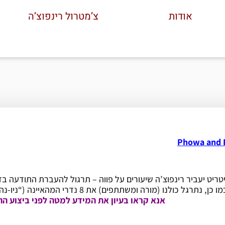
אודות
צ’מטרול רינפוצ’ה
Phowa and D
ריט יעביר רינפוצ’ה שיעורים על פווה – תרגול להעברת התודעה בזמן
 כולנו (מורה ומשתתפים) את 8 נדרי המהאיינה (“ניו-נה”). השיעורים יועברו באנגלית עם תרגום לעברית.
אנא קראו
בעיון את המידע למטה לפני ביצוע הה