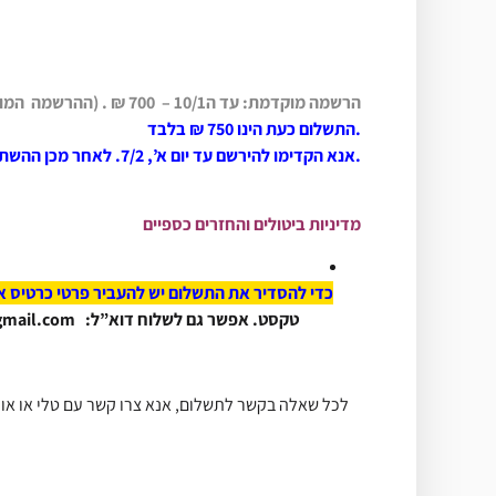
הרשמה מוקדמת: עד ה10/1 – 700 ₪ . (ההרשמה המוקדמת נסגרה)
התשלום כעת הינו 750 ₪ בלבד.
אנא הקדימו להירשם עד יום א’, 7/2. לאחר מכן ההשתתפות היא על בסיס מקום פנוי.
מדיניות ביטולים והחזרים כספיים
כדי להסדיר את התשלום יש להעביר פרטי כרטיס א
טקסט. אפשר גם לשלוח דוא”ל: bodhicitta.community@gmail.com
לכל שאלה בקשר לתשלום, אנא צרו קשר עם טלי או אורי