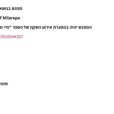
מפגש בנושא 
f Milarepa
המפגש יהיה במסגרת אירוע השקה של הספר “חיי מי
5910044307/
סטודיו ק