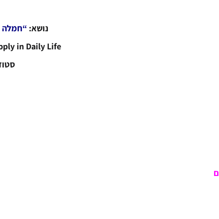
נושא:
“חמלה ב
ly in Daily Life
סטודיו ק
ם