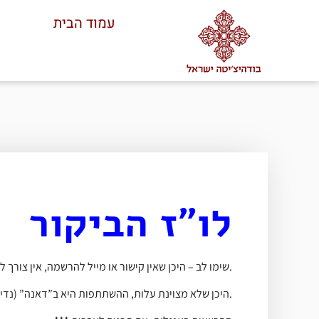
עמוד הבית
לו”ז הביקור
*** שימו לב – היכן שאין קישור או מייל להרשמה, אין צורך להירשם – אנחנו כן מבקשים להגיע כרבע שעה מראש כדי להתמקם (השיעורים מתחילים בזמן).
*** היכן שלא מצוינת עלות, ההשתתפות היא ב”דאנה” (נדיבות) – תרומה לפי הרצון והיכולת.