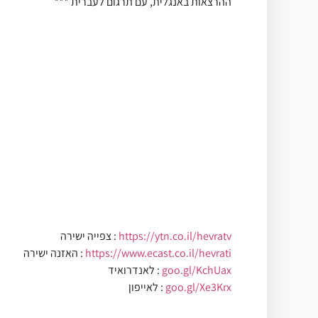
*** ההרצאות באנגלית, עם תרגום לעברית
**
**
https://ytn.co.il/hevratv
צפייה ישירה :
hevrati
https://www.ecast.co.il/
האזנה ישירה :
goo.gl/KchUax
לאנדרואיד :
goo.gl/Xe3Krx
לאייפון :
**