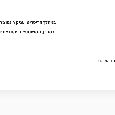
במהלך הריטריט יעניק רינפוצ’ה את חניכת “100 האלוהוי
כמו כן, המשתתפים ייקחו את ש